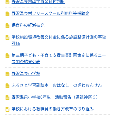
野沢温泉村奨学資金貸付制度
野沢温泉村フリースクール利用料等補助金
保育料の軽減拡充
学校施設環境改善交付金に係る施設整備計画の事後
評価
第三期子ども・子育て支援事業計画策定に係るニー
ズ調査結果公表
野沢温泉小学校
ふるさと学習副読本 おはなし のざわおんせん
野沢温泉小学校6年生 活動報告（道祖神祭り）
学校における教職員の働き方改革の取り組み