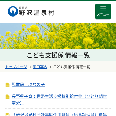
メニュ
このページの本文へ移動する
こども支援係 情報一覧
トップページ
窓口案内
こども支援係 情報一覧
児童館 ぶなの子
長野県子育て世帯生活支援特別給付金（ひとり親世
帯分）
「野沢温泉村会計年度任用職員（給食調理員）募集