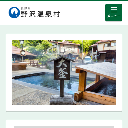
メニュ
このページの本文へ移動する
野沢温泉村公式ホームページ