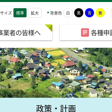
サイズ
背景色
標準
拡大
白
黒
青
黄
事業者の皆様へ
各種申
政策・計画