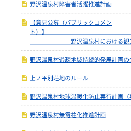
野沢温泉村障害者活躍推進計画
【意見公募（パブリックコメン
ト
野沢温泉村における観光税・
野沢温泉村過疎地域持続的発展計画の
上ノ平別荘地のルール
野沢温泉村地球温暖化防止実行計画（
野沢温泉村無電柱化推進計画