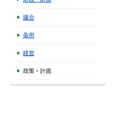
議会
条例
経営
政策・計画