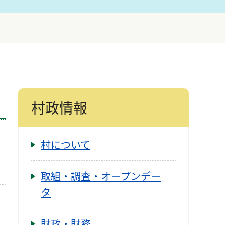
村政情報
村について
取組・調査・オープンデー
タ
財政・財務