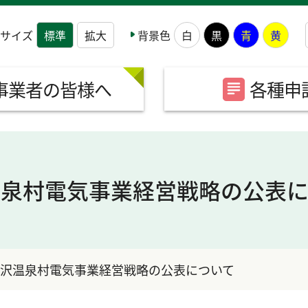
サイズ
背景色
標準
拡大
白
黒
青
黄
事業者の皆様へ
各種申
温泉村電気事業経営戦略の公表に
沢温泉村電気事業経営戦略の公表について