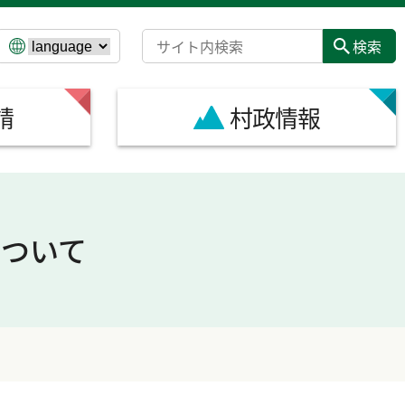
請
村政情報
ついて