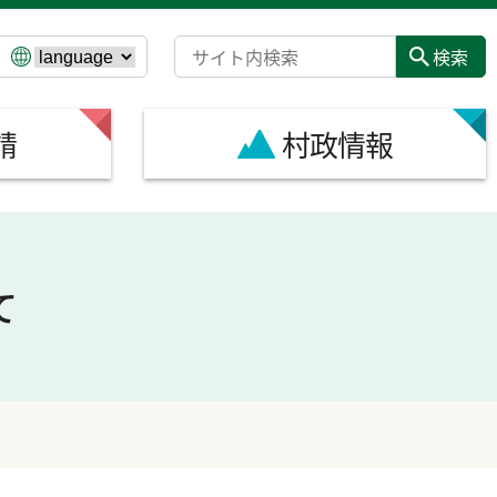
請
村政情報
て