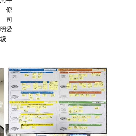
 僚
 司
愛
綾