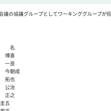
会議の協議グループとしてワーキンググループが
 名
博喜
一良
 今朝成
 拓也
公治
正之
圭五
周平