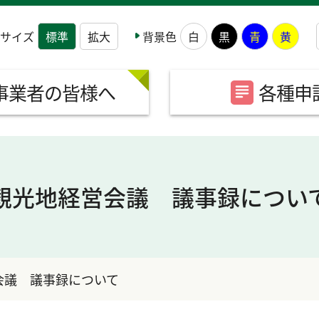
サイズ
背景色
標準
拡大
白
黒
青
黄
事業者の皆様へ
各種申
観光地経営会議 議事録につい
会議 議事録について