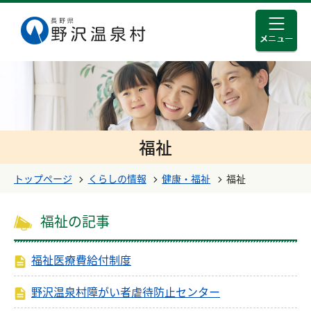
メニュ
このページの本文へ移動する
福祉
トップページ
くらしの情報
健康・福祉
福祉
福祉の記事
福祉医療費給付制度
野沢温泉村障がい者虐待防止センター