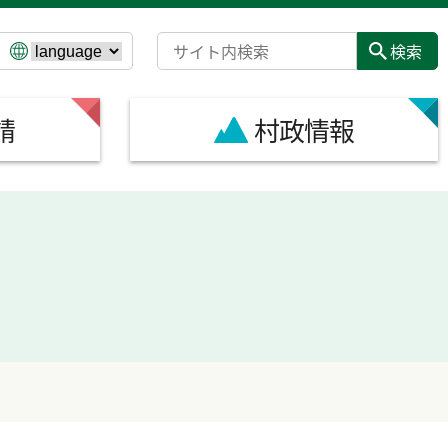
請
村政情報