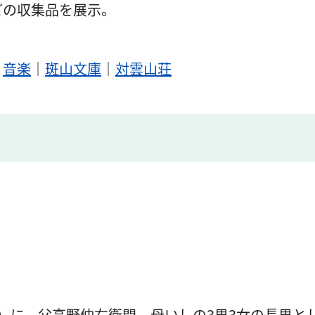
どの収集品を展示。
｜
音楽
｜
斑山文庫
｜
対雲山荘
）に、父高野仲右衛門、母いしの3男3女の長男と