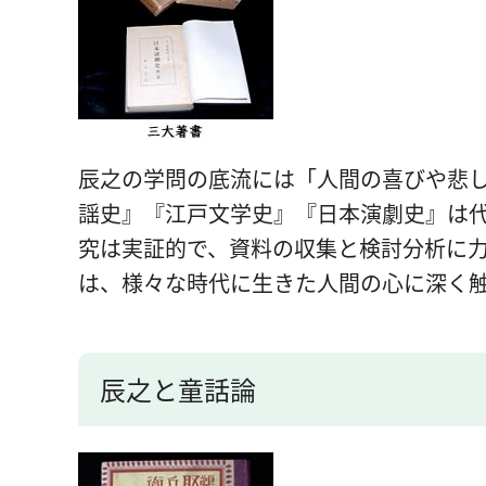
辰之の学問の底流には「人間の喜びや悲
謡史』『江戸文学史』『日本演劇史』は
究は実証的で、資料の収集と検討分析に
は、様々な時代に生きた人間の心に深く
辰之と童話論