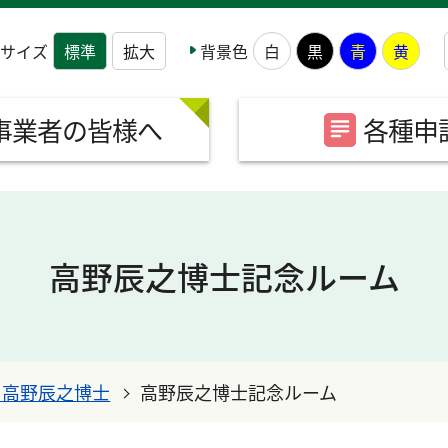
サイズ
背景色
標準
拡大
白
黒
青
黄
事業者の皆様へ
各種申
高野辰之博士記念ルーム
uki 高野辰之博士
高野辰之博士記念ルーム