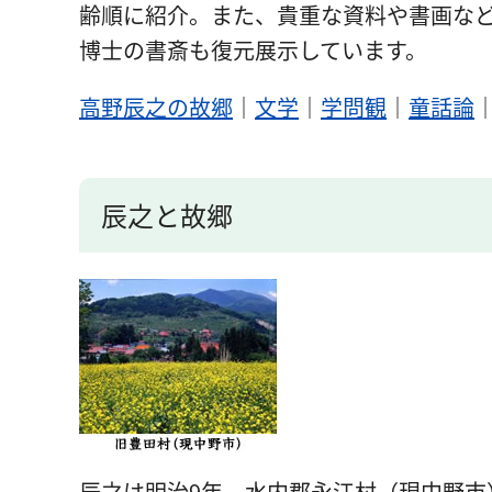
齢順に紹介。また、貴重な資料や書画な
博士の書斎も復元展示しています。
高野辰之の故郷
｜
文学
｜
学問観
｜
童話論
辰之と故郷
辰之は明治9年、水内郡永江村（現中野市